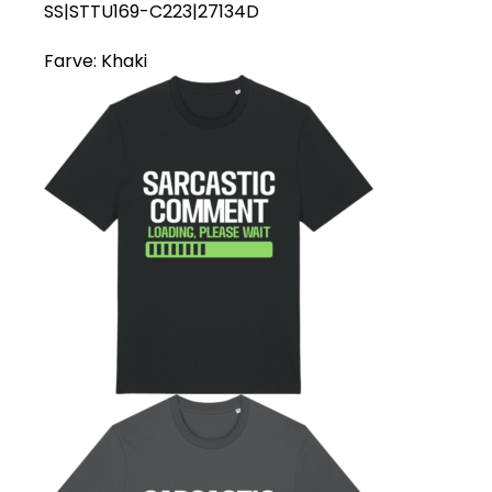
SS|STTU169-C223|27134D
Farve:
Khaki