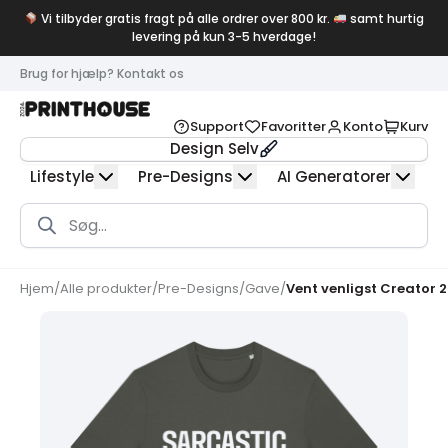
Vi tilbyder gratis fragt på alle ordrer over 800 kr.
samt hurtig
levering på kun 3-5 hverdage!
Brug for hjælp? Kontakt os
Support
Favoritter
Konto
Kurv
Design Selv
Lifestyle
Pre-Designs
AI Generatorer
Products
search
Hjem
/
Alle produkter
/
Pre-Designs
/
Gave
/
Vent venligst Creator 2