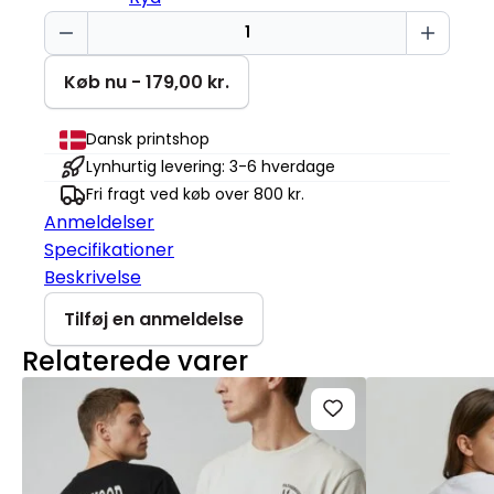
Vent
venligst
Creator
Køb nu - 179,00 kr.
2.0
antal
Dansk printshop
Lynhurtig levering: 3-6 hverdage
Fri fragt ved køb over 800 kr.
Anmeldelser
Specifikationer
Beskrivelse
Tilføj en anmeldelse
Relaterede varer