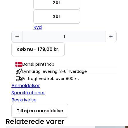
2XL
3XL
Ryd
Vent
venligst
Creator
Køb nu - 179,00 kr.
2.0
antal
Dansk printshop
Lynhurtig levering: 3-6 hverdage
Fri fragt ved køb over 800 kr.
Anmeldelser
Specifikationer
Beskrivelse
Tilføj en anmeldelse
Relaterede varer