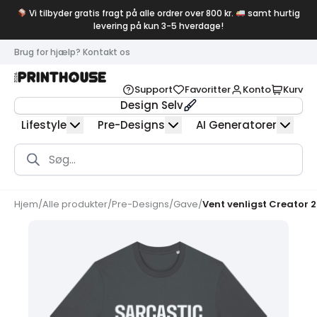
Vi tilbyder gratis fragt på alle ordrer over 800 kr.
samt hurtig
levering på kun 3-5 hverdage!
Brug for hjælp? Kontakt os
Support
Favoritter
Konto
Kurv
Design Selv
Lifestyle
Pre-Designs
AI Generatorer
Products
search
Hjem
/
Alle produkter
/
Pre-Designs
/
Gave
/
Vent venligst Creator 2