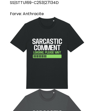
SS|STTU169-C253|27134D
Farve:
Anthracite