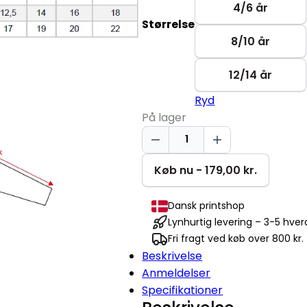
4/6 år
Størrelse
8/10 år
12/14 år
Ryd
På lager
I've
Got
A
Køb nu - 179,00 kr.
Big
Secret
Dansk printshop
-
Lynhurtig levering – 3-5 hve
Brother
Fri fragt ved køb over 800 kr.
|
Beskrivelse
T-
Anmeldelser
shirt
Specifikationer
antal