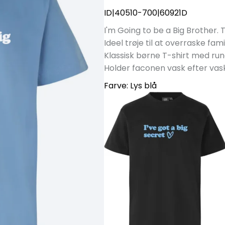
ID|40510-700|60921D
I'm Going to be a Big Brother. 
Ideel trøje til at overraske fam
Klassisk børne T-shirt med rund
Holder faconen vask efter vas
Farve:
Lys blå