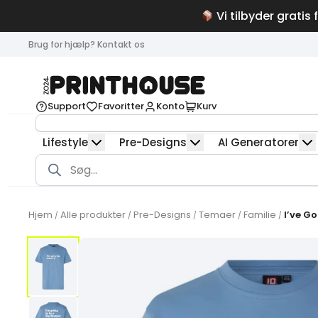
Vi tilbyder gratis 
Brug for hjælp? Kontakt os
Support
Favoritter
Konto
Kurv
Lifestyle
Pre-Designs
AI Generatorer
Products
search
Hjem
Alle produkter
Pre-Designs
Temaer
Familie
I’ve Go
/
/
/
/
/