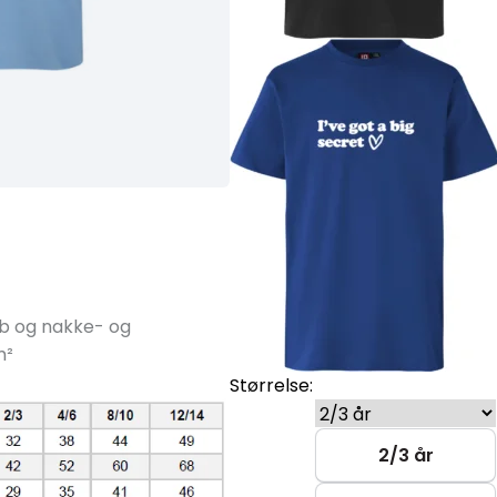
rib og nakke- og
m²
Størrelse:
2/3 år