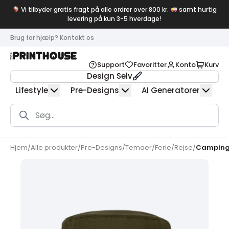
Vi tilbyder gratis fragt på alle ordrer over 800 kr.
samt hurtig
levering på kun 3-5 hverdage!
Brug for hjælp? Kontakt os
Support
Favoritter
Konto
Kurv
Design Selv
Lifestyle
Pre-Designs
AI Generatorer
Products
search
Hjem
/
Alle produkter
/
Pre-Designs
/
Temaer
/
Ferie/Rejse
/
Camping 