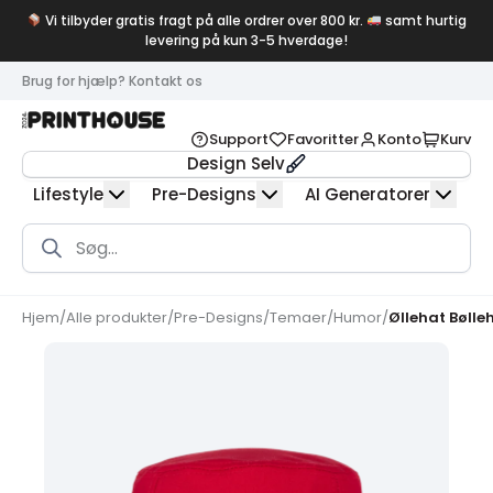
Vi tilbyder gratis fragt på alle ordrer over 800 kr.
samt hurtig
levering på kun 3-5 hverdage!
Brug for hjælp? Kontakt os
Support
Favoritter
Konto
Kurv
Design Selv
Lifestyle
Pre-Designs
AI Generatorer
Products
search
Hjem
/
Alle produkter
/
Pre-Designs
/
Temaer
/
Humor
/
Øllehat Bølle