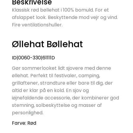
Beskrivelse
Klassisk rød bøllehat i 100% bomuld. For et
afslappet look. Beskyttende mod vejr og vind.
Fire ventilationshuller.
Øllehat Bøllehat
ID|0060-330|61111D
Gør sommerlooket lidt sjovere med denne
øllehat. Perfekt til festivaler, camping,
grillaftener, strandture eller bare til dig, der
altid er klar på en kold. En sjov og
iøjnefaldende accessorie, der kombinerer god
stemning, solbeskyttelse og masser af
personlighed.
Farve:
Rød