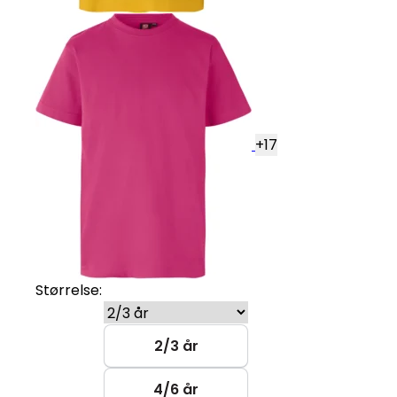
+
17
Størrelse:
2/3 år
4/6 år