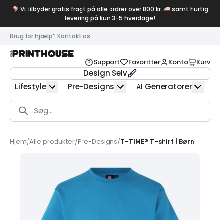
Vi tilbyder gratis fragt på alle ordrer over 800 kr.
samt hurtig
levering på kun 3-5 hverdage!
Brug for hjælp? Kontakt os
Support
Favoritter
Konto
Kurv
Design Selv
Lifestyle
Pre-Designs
AI Generatorer
Products
search
Hjem
/
Alle produkter
/
Pre-Designs
/
T-TIME® T-shirt | Børn