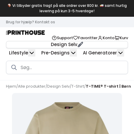
Vi tilbyder gratis fragt på alle ordrer over 800 kr.
samt hurtig
levering på kun 3-5 hverdage!
Brug for hjælp? Kontakt os
Support
Favoritter
Konto
Kurv
Design Selv
Lifestyle
Pre-Designs
AI Generatorer
Products
search
Hjem
/
Alle produkter
/
Design Selv
/
T-Shirt
/
T-TIME® T-shirt | Børn