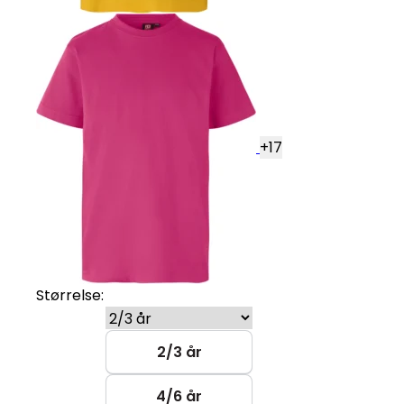
+
17
Størrelse:
2/3 år
4/6 år