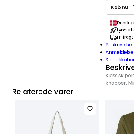
Køb nu - 
Dansk p
Lynhurti
Fri frag
Beskrivelse
Anmeldelse
Specifikatio
Beskriv
Klassisk po
knapper. Mi
Relaterede varer