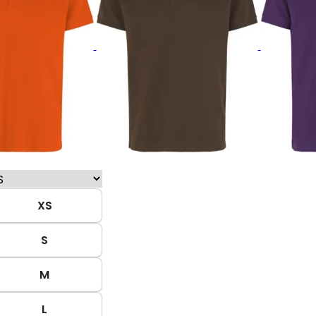
XS
S
M
L