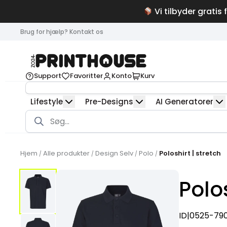
Vi tilbyder gratis 
Brug for hjælp? Kontakt os
Support
Favoritter
Konto
Kurv
Lifestyle
Pre-Designs
AI Generatorer
Products
search
Hjem
Alle produkter
Design Selv
Polo
Poloshirt | stretch
/
/
/
/
Polos
ID|0525-79