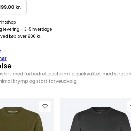
199,00 kr.
rintshop
g levering – 3-5 hverdage
t ved køb over 800 kr.
r
ner
else
loshirt med forbedret pasform i piquékvalitet med stretc
nimal krymp og stort farveudvalg.