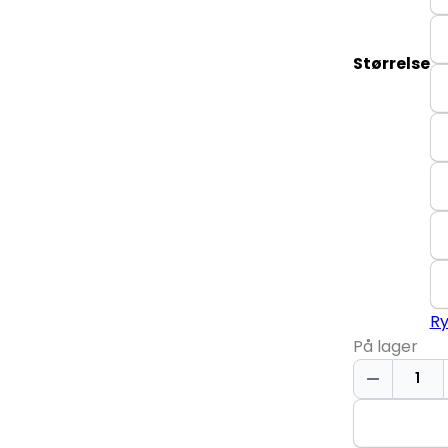
Størrelse
R
På lager
Poloshirt
|
stretch
antal