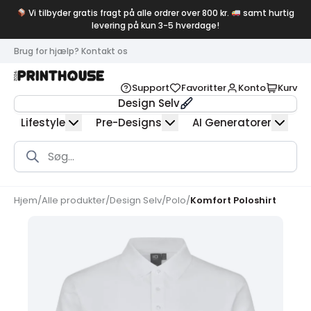
Vi tilbyder gratis fragt på alle ordrer over 800 kr.
samt hurtig
levering på kun 3-5 hverdage!
Brug for hjælp? Kontakt os
Support
Favoritter
Konto
Kurv
Design Selv
Lifestyle
Pre-Designs
AI Generatorer
Products
search
Hjem
/
Alle produkter
/
Design Selv
/
Polo
/
Komfort Poloshirt