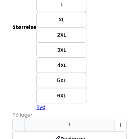
L
XL
Størrelse
2XL
3XL
4XL
5XL
6XL
Ryd
På lager
Komfort
Poloshirt
antal
Design nu