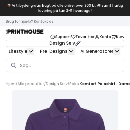
Vi tilbyder gratis fragt på alle ordrer over 800 kr.
samt hurtig
levering på kun 3-5 hverdage!
Brug for hjælp? Kontakt os
Support
Favoritter
Konto
Kurv
Design Selv
Lifestyle
Pre-Designs
AI Generatorer
Products
search
Hjem
/
Alle produkter
/
Design Selv
/
Polo
/
Komfort Poloshirt | Dam