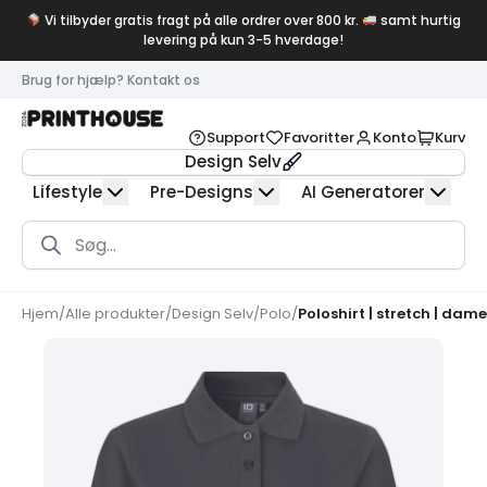
Vi tilbyder gratis fragt på alle ordrer over 800 kr.
samt hurtig
levering på kun 3-5 hverdage!
Brug for hjælp? Kontakt os
Support
Favoritter
Konto
Kurv
Design Selv
Lifestyle
Pre-Designs
AI Generatorer
Products
search
Hjem
/
Alle produkter
/
Design Selv
/
Polo
/
Poloshirt | stretch | dame