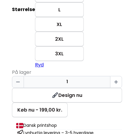
Størrelse
L
XL
2XL
3XL
Ryd
På lager
Poloshirt
|
stretch
Design nu
|
dame
Køb nu - 199,00 kr.
antal
Dansk printshop
Lynhurtig levering – 3-5 hverdage