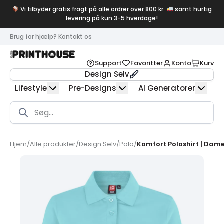
Vi tilbyder gratis fragt på alle ordrer over 800 kr.
samt hurtig
levering på kun 3-5 hverdage!
Brug for hjælp? Kontakt os
Support
Favoritter
Konto
Kurv
Design Selv
Lifestyle
Pre-Designs
AI Generatorer
Products
search
Hjem
/
Alle produkter
/
Design Selv
/
Polo
/
Komfort Poloshirt | Dam