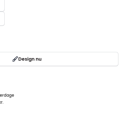
Design nu
verdage
r.