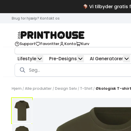
Vi tilbyder gratis 
Brug for hjælp? Kontakt os
Support
Favoritter
Konto
Kurv
Lifestyle
Pre-Designs
AI Generatorer
Products
search
Hjem
Alle produkter
Design Selv
T-Shirt
Økologisk T-shirt
/
/
/
/