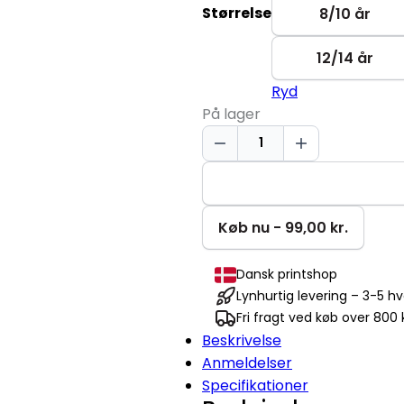
Størrelse
8/10 år
12/14 år
Ryd
På lager
Økologisk
T-
shirt
|
Børn
Køb nu - 99,00 kr.
antal
Dansk printshop
Lynhurtig levering – 3-5 h
Fri fragt ved køb over 800 k
Beskrivelse
Anmeldelser
Specifikationer