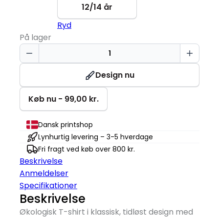
12/14 år
Ryd
På lager
Økologisk
T-
shirt
Design nu
|
Børn
Køb nu - 99,00 kr.
antal
Dansk printshop
Lynhurtig levering – 3-5 hverdage
Fri fragt ved køb over 800 kr.
Beskrivelse
Anmeldelser
Specifikationer
Beskrivelse
Økologisk T-shirt i klassisk, tidløst design med