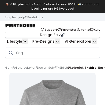
Vi tilbyder gratis fragt på alle ordrer over 800 kr.
samt hurtig
levering på kun 3-5 hverdage!
Brug for hjælp? Kontakt os
Support
Favoritter
Konto
Kurv
Design Selv
Lifestyle
Pre-Designs
AI Generatorer
Products
search
Hjem
/
Alle produkter
/
Design Selv
/
T-Shirt
/
Økologisk T-shirt | Bør