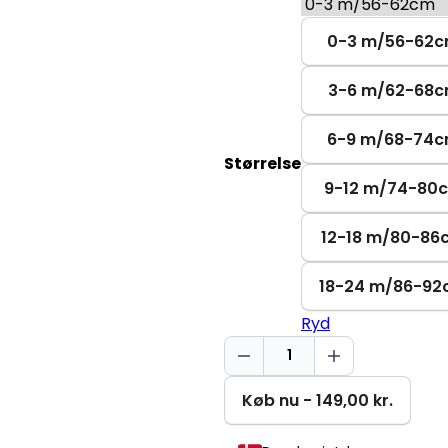
0-3 m/56-62
3-6 m/62-68
6-9 m/68-74
Størrelse
9-12 m/74-80
12-18 m/80-86
18-24 m/86-9
Ryd
Made
By
Mom
Køb nu - 149,00 kr.
-
Baby