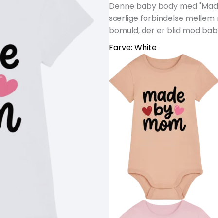
Denne baby body med "Made 
særlige forbindelse mellem m
bomuld, der er blid mod ba
Farve:
White