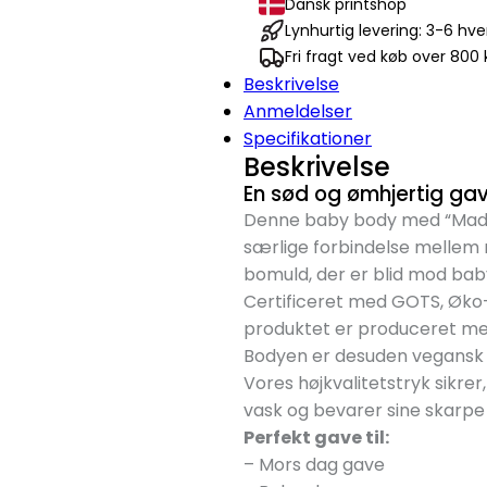
Dansk printshop
Body
Lynhurtig levering: 3-6 hv
antal
Fri fragt ved køb over 800 k
Beskrivelse
Anmeldelser
Specifikationer
Beskrivelse
En sød og ømhjertig gav
Denne baby body med “Made 
særlige forbindelse mellem m
bomuld, der er blid mod ba
Certificeret med GOTS, Øko-
produktet er produceret med
Bodyen er desuden vegansk o
Vores højkvalitetstryk sikr
vask og bevarer sine skarpe 
Perfekt gave til:
– Mors dag gave