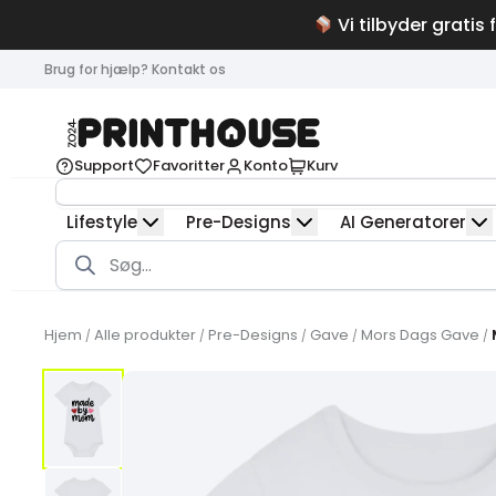
Vi tilbyder gratis 
Brug for hjælp? Kontakt os
Support
Favoritter
Konto
Kurv
Lifestyle
Pre-Designs
AI Generatorer
Products
search
Hjem
Alle produkter
Pre-Designs
Gave
Mors Dags Gave
/
/
/
/
/