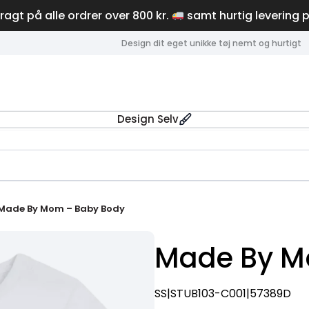
fragt på alle ordrer over 800 kr.
samt hurtig levering 
Design dit eget unikke tøj nemt og hurtigt
Design Selv
Made By Mom – Baby Body
Made By M
SS|STUB103-C001|57389D