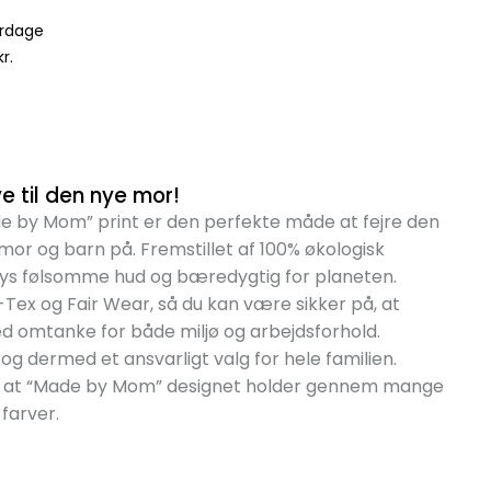
erdage
r.
e til den nye mor!
by Mom” print er den perfekte måde at fejre den
or og barn på. Fremstillet af 100% økologisk
bys følsomme hud og bæredygtig for planeten.
Tex og Fair Wear, så du kan være sikker på, at
 omtanke for både miljø og arbejdsforhold.
g dermed et ansvarligt valg for hele familien.
er, at “Made by Mom” designet holder gennem mange
farver.