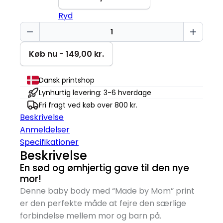
Ryd
Made
By
Mom
Køb nu - 149,00 kr.
-
Baby
Dansk printshop
Body
Lynhurtig levering: 3-6 hverdage
antal
Fri fragt ved køb over 800 kr.
Beskrivelse
Anmeldelser
Specifikationer
Beskrivelse
En sød og ømhjertig gave til den nye
mor!
Denne baby body med “Made by Mom” print
er den perfekte måde at fejre den særlige
forbindelse mellem mor og barn på.