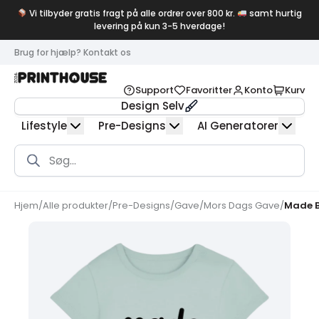
Vi tilbyder gratis fragt på alle ordrer over 800 kr.
samt hurtig
levering på kun 3-5 hverdage!
Brug for hjælp? Kontakt os
Support
Favoritter
Konto
Kurv
Design Selv
Lifestyle
Pre-Designs
AI Generatorer
Products
search
Hjem
/
Alle produkter
/
Pre-Designs
/
Gave
/
Mors Dags Gave
/
Made B