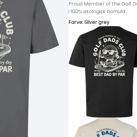
Proud Member of the Golf Dad
i 100% økologisk bomuld.
Farve:
Silver grey