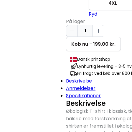
4XL
Ryd
På lager
Golf
Dads
Club
Køb nu - 199,00 kr.
T-
shirt
Dansk printshop
antal
Lynhurtig levering – 3-5 h
Fri fragt ved køb over 800 k
Beskrivelse
Anmeldelser
Specifikationer
Beskrivelse
Økologisk T-shirt i klassisk,
halsrib med forstærkning af 
shirten er fremstillet i økol