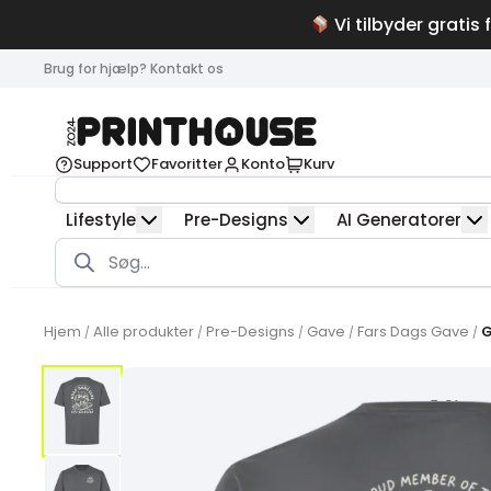
Vi tilbyder gratis 
Brug for hjælp? Kontakt os
Support
Favoritter
Konto
Kurv
Lifestyle
Pre-Designs
AI Generatorer
Products
search
Hjem
Alle produkter
Pre-Designs
Gave
Fars Dags Gave
G
/
/
/
/
/