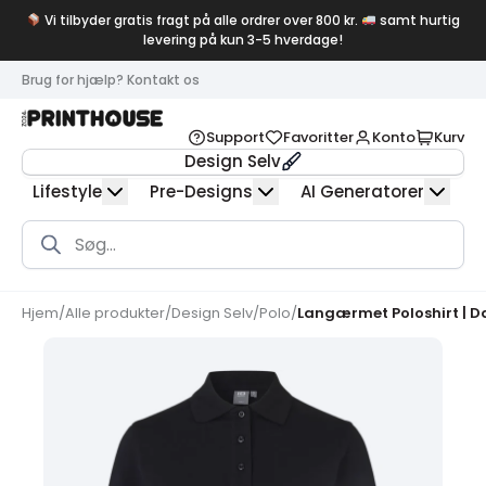
Vi tilbyder gratis fragt på alle ordrer over 800 kr.
samt hurtig
levering på kun 3-5 hverdage!
Brug for hjælp? Kontakt os
Support
Favoritter
Konto
Kurv
Design Selv
Lifestyle
Pre-Designs
AI Generatorer
Products
search
Hjem
/
Alle produkter
/
Design Selv
/
Polo
/
Langærmet Poloshirt | 