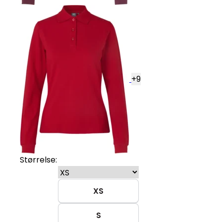
+
9
Størrelse:
XS
S