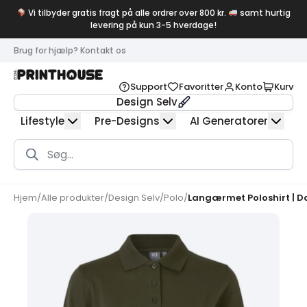
Vi tilbyder gratis fragt på alle ordrer over 800 kr.
samt hurtig
levering på kun 3-5 hverdage!
Brug for hjælp? Kontakt os
Support
Favoritter
Konto
Kurv
Design Selv
Lifestyle
Pre-Designs
AI Generatorer
Products
search
Hjem
/
Alle produkter
/
Design Selv
/
Polo
/
Langærmet Poloshirt | 