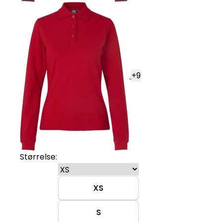
+
9
Størrelse:
XS
S