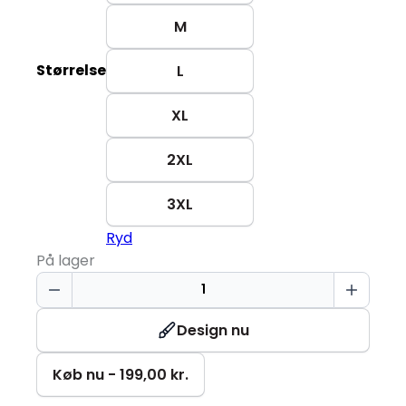
M
Størrelse
L
XL
2XL
3XL
Ryd
På lager
Langærmet
Poloshirt
|
Design nu
Dame
antal
Køb nu - 199,00 kr.