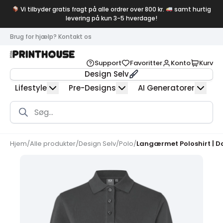
Vi tilbyder gratis fragt på alle ordrer over 800 kr.
samt hurtig
levering på kun 3-5 hverdage!
Brug for hjælp? Kontakt os
Support
Favoritter
Konto
Kurv
Design Selv
Lifestyle
Pre-Designs
AI Generatorer
Products
search
Hjem
/
Alle produkter
/
Design Selv
/
Polo
/
Langærmet Poloshirt | 