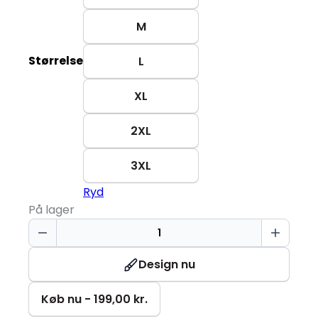
M
Størrelse
L
XL
2XL
3XL
Ryd
På lager
Langærmet
Poloshirt
|
Design nu
Dame
antal
Køb nu - 199,00 kr.