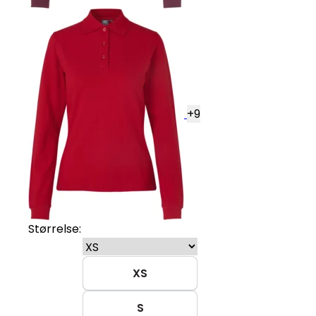
+
9
Størrelse:
XS
S