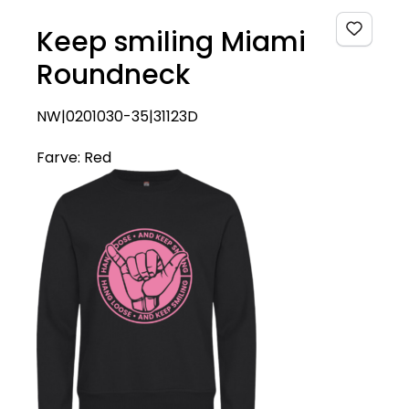
Keep smiling Miami
Roundneck
NW|0201030-35|31123D
Farve:
Red