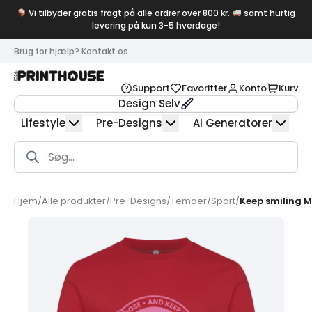
Vi tilbyder gratis fragt på alle ordrer over 800 kr.
samt hurtig
levering på kun 3-5 hverdage!
Brug for hjælp? Kontakt os
Support
Favoritter
Konto
Kurv
Design Selv
Lifestyle
Pre-Designs
AI Generatorer
Products
search
Hjem
/
Alle produkter
/
Pre-Designs
/
Temaer
/
Sport
/
Keep smiling 