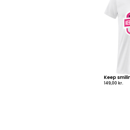
Keep smili
149,00
kr.