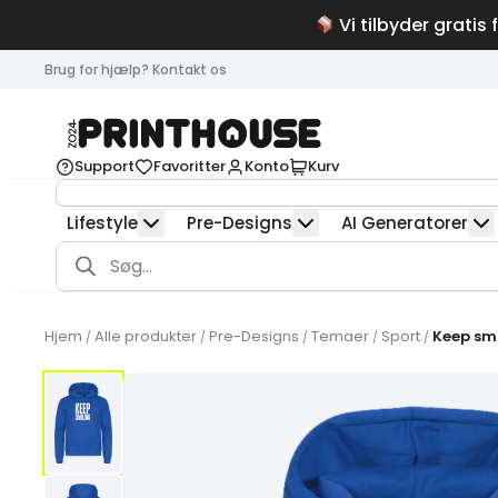
Vi tilbyder gratis 
Brug for hjælp? Kontakt os
Support
Favoritter
Konto
Kurv
Lifestyle
Pre-Designs
AI Generatorer
Products
search
Hjem
Alle produkter
Pre-Designs
Temaer
Sport
Keep sm
/
/
/
/
/