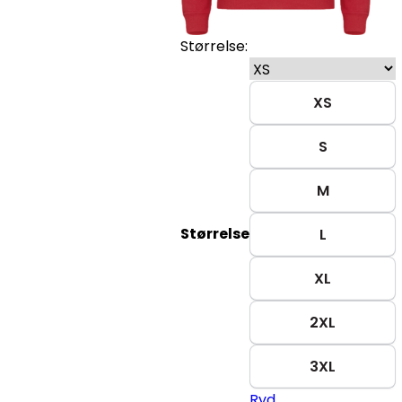
Størrelse:
XS
S
M
Størrelse
L
XL
2XL
3XL
Ryd