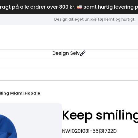
fragt på alle ordrer over 800 kr.
samt hurtig levering 
Design dit eget unikke tøj nemt og hurtigt
Design Selv
iling Miami Hoodie
Keep smilin
NW|0201031-55|31722D