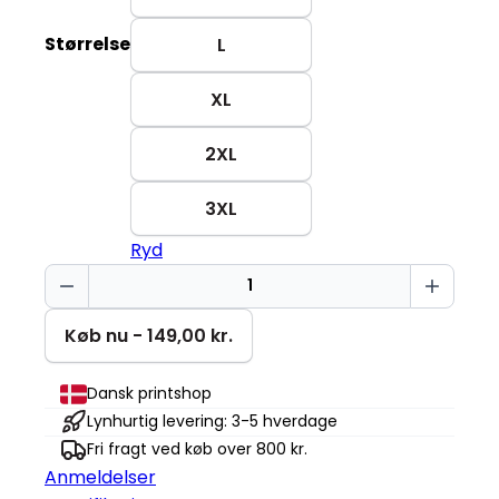
Størrelse
L
XL
2XL
3XL
Ryd
Keep
smiling
Basic-
Køb nu - 149,00 kr.
T
antal
Dansk printshop
Lynhurtig levering: 3-5 hverdage
Fri fragt ved køb over 800 kr.
Anmeldelser