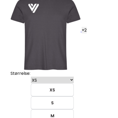
+
2
Størrelse:
XS
S
M