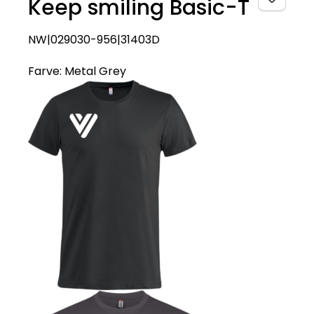
Keep smiling Basic-T
NW|029030-956|31403D
Farve:
Metal Grey