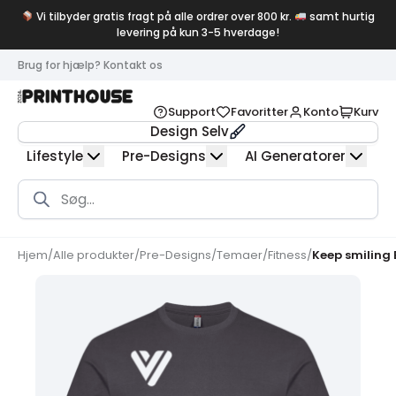
Vi tilbyder gratis fragt på alle ordrer over 800 kr.
samt hurtig
levering på kun 3-5 hverdage!
Brug for hjælp? Kontakt os
Support
Favoritter
Konto
Kurv
Design Selv
Lifestyle
Pre-Designs
AI Generatorer
Products
search
Hjem
/
Alle produkter
/
Pre-Designs
/
Temaer
/
Fitness
/
Keep smiling 