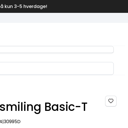
på kun 3-5 hverdage!
smiling Basic-T
4|30995D