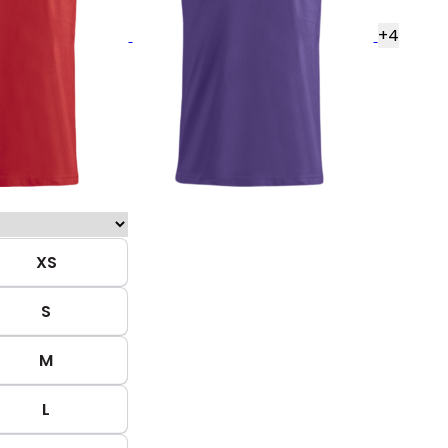
+
4
XS
S
M
L