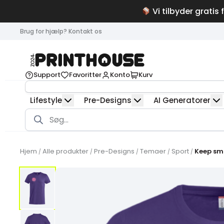
Vi tilbyder gratis 
Brug for hjælp? Kontakt os
Support
Favoritter
Konto
Kurv
Lifestyle
Pre-Designs
AI Generatorer
Products
search
Hjem
Alle produkter
Pre-Designs
Temaer
Sport
Keep smi
/
/
/
/
/