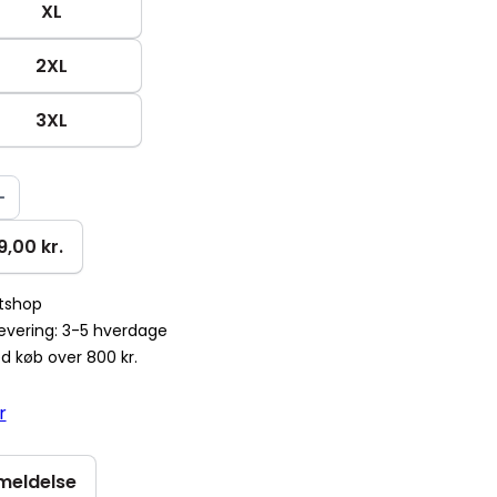
XL
2XL
3XL
9,00 kr.
ntshop
levering: 3-5 hverdage
ed køb over 800 kr.
r
nmeldelse