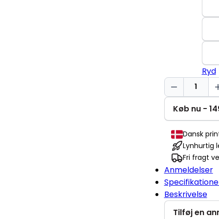
Ryd
Keep
smiling
Basic-
Køb nu - 14
T
antal
Dansk pri
Lynhurtig 
Fri fragt v
Anmeldelser
Specifikatione
Beskrivelse
Tilføj en a