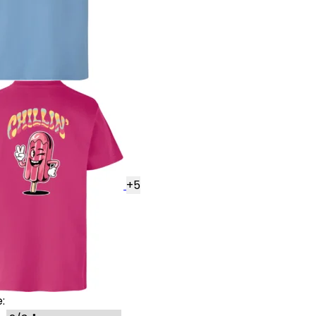
+
5
: