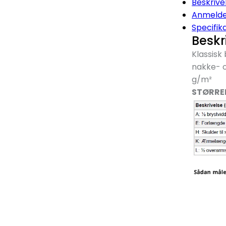
Beskrive
Anmelde
Specifik
Beskr
Klassisk
nakke- o
g/
m²
STØRRE