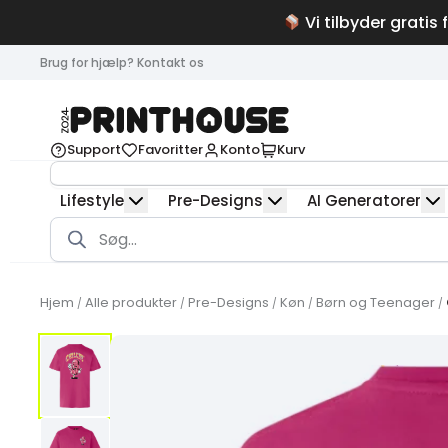
Vi tilbyder gratis 
Brug for hjælp? Kontakt os
Support
Favoritter
Konto
Kurv
Lifestyle
Pre-Designs
AI Generatorer
Products
search
Hjem
Alle produkter
Pre-Designs
Køn
Børn og Teenager
/
/
/
/
/