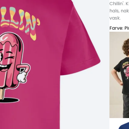
Chillin'.
hals, na
vask.
Farve:
P