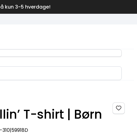
på kun 3-5 hverdage!
llin’ T-shirt | Børn
-310|59918D