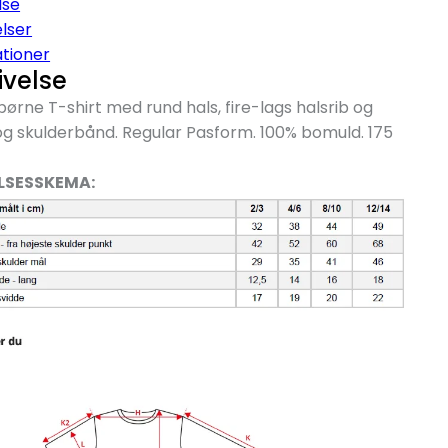
lse
lser
ationer
ivelse
 børne T-shirt med rund hals, fire-lags halsrib og
g skulderbånd. Regular Pasform. 100% bomuld. 175
LSESSKEMA: