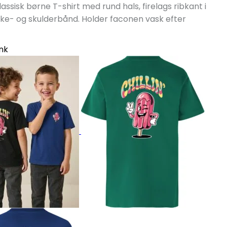
 Klassisk børne T-shirt med rund hals, firelags ribkant i
kke- og skulderbånd. Holder faconen vask efter
ink