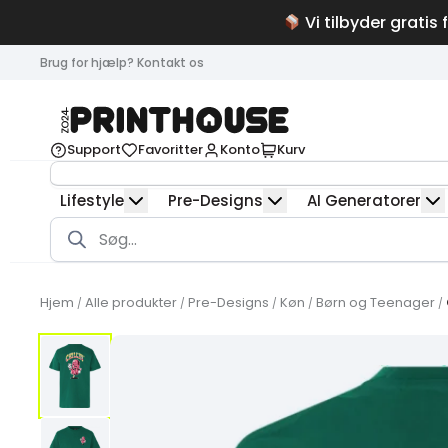
Vi tilbyder gratis 
Brug for hjælp? Kontakt os
Support
Favoritter
Konto
Kurv
Lifestyle
Pre-Designs
AI Generatorer
Products
search
Hjem
Alle produkter
Pre-Designs
Køn
Børn og Teenager
/
/
/
/
/