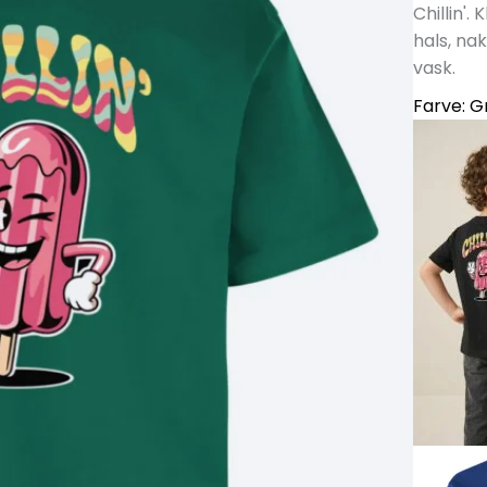
Chillin'.
hals, na
vask.
Farve:
G