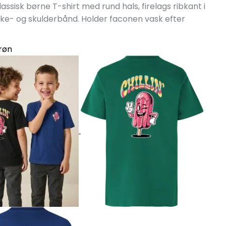
 Klassisk børne T-shirt med rund hals, firelags ribkant i
kke- og skulderbånd. Holder faconen vask efter
røn