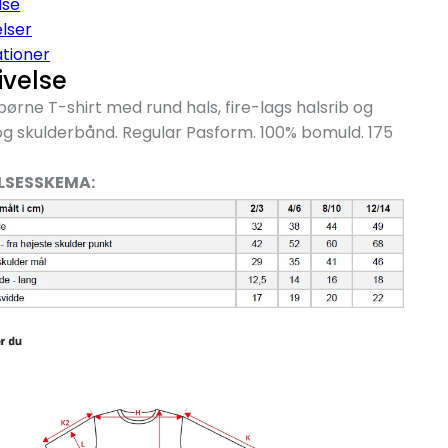
lse
lser
ationer
ivelse
 børne T-shirt med rund hals, fire-lags halsrib og
g skulderbånd. Regular Pasform. 100% bomuld. 175
LSESSKEMA: