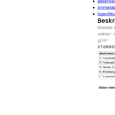
Beskrive
Anmelde
Specifik
Beskr
Klassisk
nakke- o
g/
m²
STØRRE