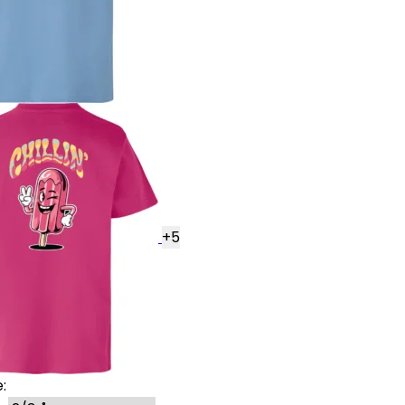
+
5
: