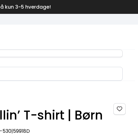
på kun 3-5 hverdage!
llin’ T-shirt | Børn
0-530|59918D