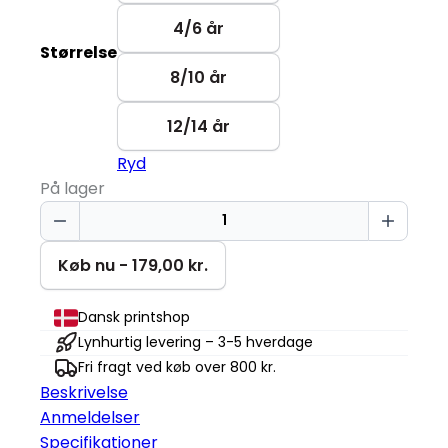
4/6 år
Størrelse
8/10 år
12/14 år
Ryd
På lager
Chillin'
T-
shirt
Køb nu - 179,00 kr.
|
Børn
Dansk printshop
antal
Lynhurtig levering – 3-5 hverdage
Fri fragt ved køb over 800 kr.
Beskrivelse
Anmeldelser
Specifikationer