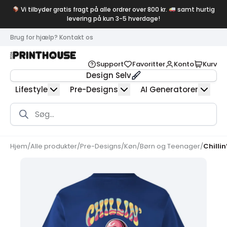
Vi tilbyder gratis fragt på alle ordrer over 800 kr.
samt hurtig
levering på kun 3-5 hverdage!
Brug for hjælp? Kontakt os
Support
Favoritter
Konto
Kurv
Design Selv
Lifestyle
Pre-Designs
AI Generatorer
Products
search
Hjem
/
Alle produkter
/
Pre-Designs
/
Køn
/
Børn og Teenager
/
Chillin