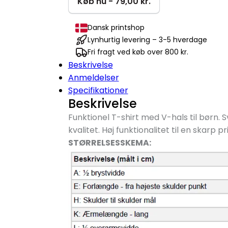
|
Køb nu - 79,00 kr.
Børn
antal
Dansk printshop
Lynhurtig levering – 3-5 hverdage
Fri fragt ved køb over 800 kr.
Beskrivelse
Anmeldelser
Specifikationer
Beskrivelse
Funktionel T-shirt med V-hals til børn.
kvalitet. Høj funktionalitet til en skarp p
STØRRELSESSKEMA: