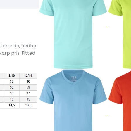
orterende, åndbar
karp pris. Fitted