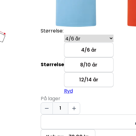
Størrelse:
4/6 år
Størrelse
8/10 år
12/14 år
Ryd
På lager
YES
Active
T-
shirt