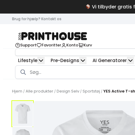
Vi tilbyder gratis 
Brug for hjælp? Kontakt os
Support
Favoritter
Konto
Kurv
Lifestyle
Pre-Designs
AI Generatorer
Products
search
Hjem
Alle produkter
Design Selv
Sportstøj
YES Active T-shi
/
/
/
/