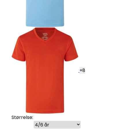
+
8
Størrelse: