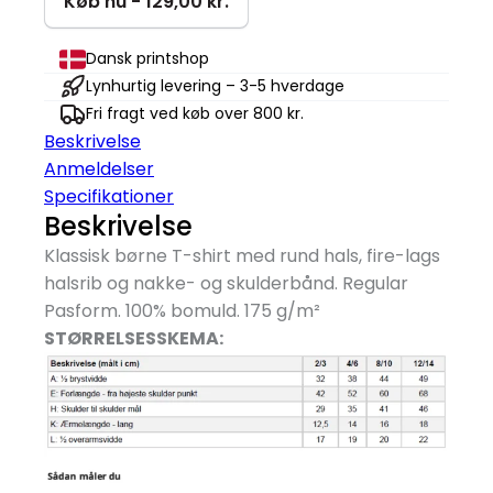
Køb nu - 129,00 kr.
T-
shirt
Dansk printshop
|
Lynhurtig levering – 3-5 hverdage
Børn
Fri fragt ved køb over 800 kr.
antal
Beskrivelse
Anmeldelser
Specifikationer
Beskrivelse
Klassisk børne T-shirt med rund hals, fire-lags
halsrib og nakke- og skulderbånd. Regular
Pasform. 100% bomuld. 175 g/
m²
STØRRELSESSKEMA: