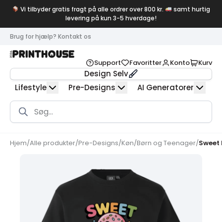
Vi tilbyder gratis fragt på alle ordrer over 800 kr.
samt hurtig
levering på kun 3-5 hverdage!
Brug for hjælp? Kontakt os
Support
Favoritter
Konto
Kurv
Design Selv
Lifestyle
Pre-Designs
AI Generatorer
Products
search
Hjem
/
Alle produkter
/
Pre-Designs
/
Køn
/
Børn og Teenager
/
Sweet 