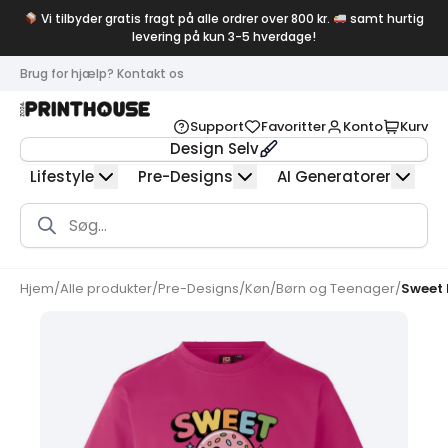
Vi tilbyder gratis fragt på alle ordrer over 800 kr.
samt hurtig
levering på kun 3-5 hverdage!
Brug for hjælp? Kontakt os
Support
Favoritter
Konto
Kurv
Design Selv
Lifestyle
Pre-Designs
AI Generatorer
Products
search
Hjem
/
Alle produkter
/
Pre-Designs
/
Køn
/
Børn og Teenager
/
Sweet 