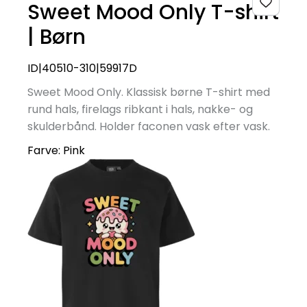
Sweet Mood Only T-shirt
| Børn
ID|40510-310|59917D
Sweet Mood Only. Klassisk børne T-shirt med
rund hals, firelags ribkant i hals, nakke- og
skulderbånd. Holder faconen vask efter vask.
Farve:
Pink