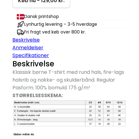
Køb nu - 129,00 kr.
T-
shirt
Dansk printshop
|
Lynhurtig levering – 3-5 hverdage
Børn
Fri fragt ved køb over 800 kr.
antal
Beskrivelse
Anmeldelser
Specifikationer
Beskrivelse
Klassisk børne T-shirt med rund hals, fire-lags
halsrib og nakke- og skulderbånd. Regular
Pasform. 100% bomuld. 175 g/
m²
STØRRELSESSKEMA: