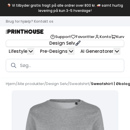
Vi tilbyder gratis fragt på alle ordrer over 800 kr.
samt hurtig
levering på kun 3-5 hverdage!
Brug for hjælp? Kontakt os
Support
Favoritter
Konto
Kurv
Design Selv
Lifestyle
Pre-Designs
AI Generatorer
Products
search
Hjem
/
Alle produkter
/
Design Selv
/
Sweatshirt
/
Sweatshirt | Økolo