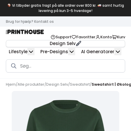
Vi tilbyder gratis fragt på alle ordrer over 800 kr.
samt hurtig
levering på kun 3-5 hverdage!
Brug for hjælp? Kontakt os
Support
Favoritter
Konto
Kurv
Design Selv
Lifestyle
Pre-Designs
AI Generatorer
Products
search
Hjem
/
Alle produkter
/
Design Selv
/
Sweatshirt
/
Sweatshirt | Økolo