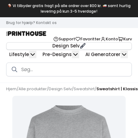
Vi tilbyder gratis fragt på alle ordrer over 800 kr.
samt hurtig
levering på kun 3-5 hverdage!
Brug for hjælp? Kontakt os
Support
Favoritter
Konto
Kurv
Design Selv
Lifestyle
Pre-Designs
AI Generatorer
Products
search
Hjem
/
Alle produkter
/
Design Selv
/
Sweatshirt
/
Sweatshirt | Klassi