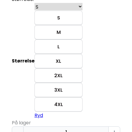
S
M
L
Størrelse
XL
2XL
3XL
4XL
Ryd
På lager
Sweatshirt