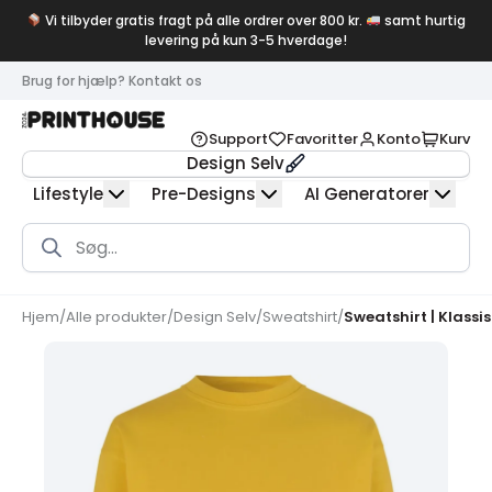
Vi tilbyder gratis fragt på alle ordrer over 800 kr.
samt hurtig
levering på kun 3-5 hverdage!
Brug for hjælp? Kontakt os
Support
Favoritter
Konto
Kurv
Design Selv
Lifestyle
Pre-Designs
AI Generatorer
Products
search
Hjem
/
Alle produkter
/
Design Selv
/
Sweatshirt
/
Sweatshirt | Klassi