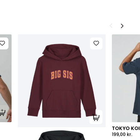
Tilføj til kurv
Tilføj til kurv
TOKYO KOI 
199,00
kr.