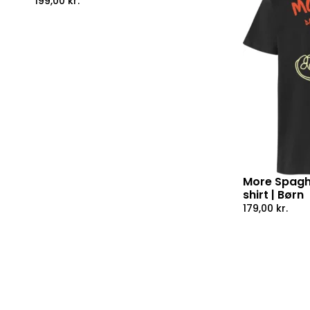
199,00
kr.
More Spaghe
shirt | Børn
179,00
kr.