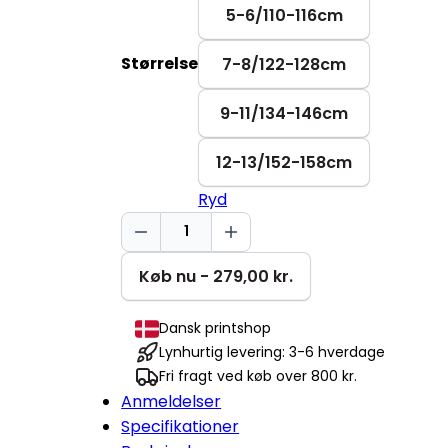
5-6/110-116cm
Størrelse
7-8/122-128cm
9-11/134-146cm
12-13/152-158cm
Ryd
Storesøster
Mini
Cruiser
Køb nu - 279,00 kr.
2.0
antal
Dansk printshop
Lynhurtig levering: 3-6 hverdage
Fri fragt ved køb over 800 kr.
Anmeldelser
Specifikationer