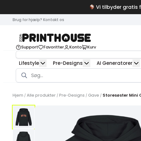
Vi tilbyder gratis 
Brug for hjælp? Kontakt os
Support
Favoritter
Konto
Kurv
Lifestyle
Pre-Designs
AI Generatorer
Products
search
Hjem
Alle produkter
Pre-Designs
Gave
Storesøster Mini 
/
/
/
/