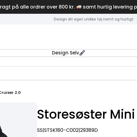
fragt på alle ordrer over 800 kr.
samt hurtig levering 
Design dit eget unikke tøj nemt og hurtigt
Design Selv
Cruiser 2.0
Storesøster Mini
SS|STSK180-C002|29389D