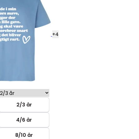
+
4
2/3 år
4/6 år
8/10 år