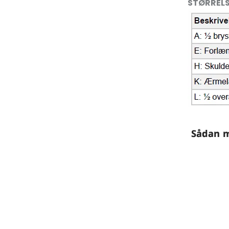
STØRREL