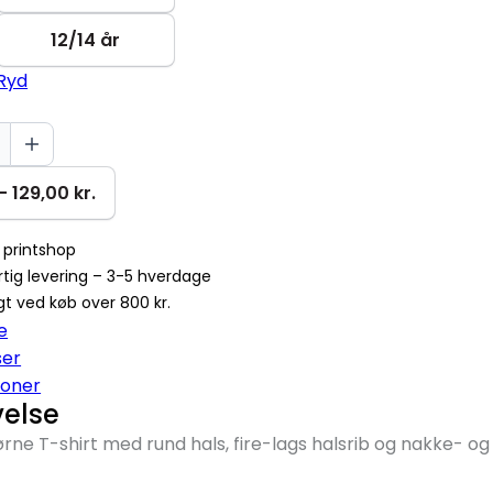
12/14 år
Ryd
- 129,00 kr.
 printshop
tig levering – 3-5 hverdage
agt ved køb over 800 kr.
e
ser
ioner
velse
ørne T-shirt med rund hals, fire-lags halsrib og nakke- o