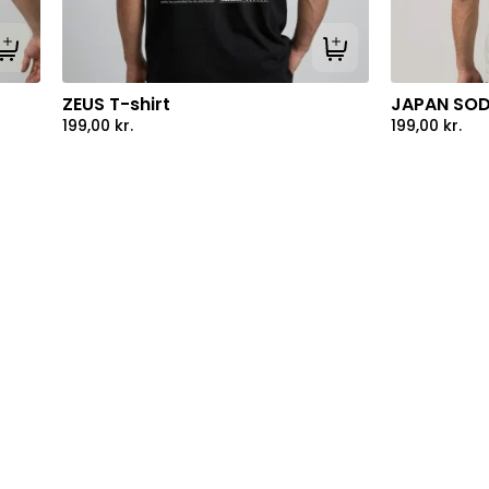
Tilføj til kurv
Tilføj til kurv
ZEUS T-shirt
JAPAN SOD
199,00
kr.
199,00
kr.