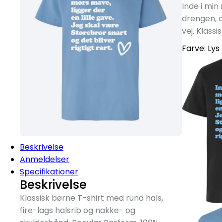
Inde i min 
drengen, d
vej. Klass
Farve:
Lys
Beskrivelse
Anmeldelser
Specifikationer
Beskrivelse
Klassisk børne T-shirt med rund hals,
fire-lags halsrib og nakke- og