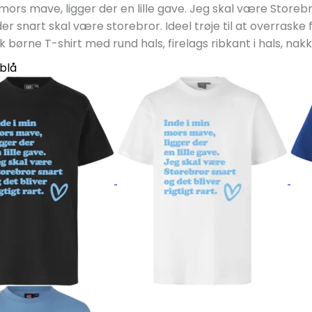
mors mave, ligger der en lille gave. Jeg skal være Storebror 
er snart skal være storebror. Ideel trøje til at overraske
isk børne T-shirt med rund hals, firelags ribkant i hals, n
 blå