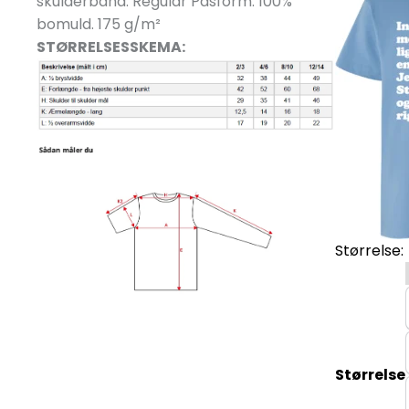
skulderbånd. Regular Pasform. 100%
bomuld. 175 g/
m²
STØRRELSESSKEMA:
Størrelse:
Størrelse