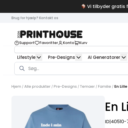
Vi tilbyder gratis 
Brug for hjælp? Kontakt os
Support
Favoritter
Konto
Kurv
Lifestyle
Pre-Designs
AI Generatorer
Products
search
Hjem
Alle produkter
Pre-Designs
Temaer
Familie
En Lill
/
/
/
/
/
En L
ID|40510