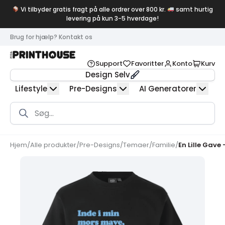
Vi tilbyder gratis fragt på alle ordrer over 800 kr.
samt hurtig
levering på kun 3-5 hverdage!
Brug for hjælp? Kontakt os
Support
Favoritter
Konto
Kurv
Design Selv
Lifestyle
Pre-Designs
AI Generatorer
Products
search
Hjem
/
Alle produkter
/
Pre-Designs
/
Temaer
/
Familie
/
En Lille Gave 