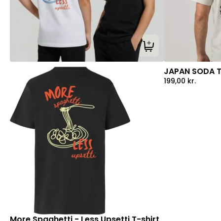
Tilføj til kurv
JAPAN SODA T
199,00
kr.
More Spaghetti - Less Upsetti T-shirt