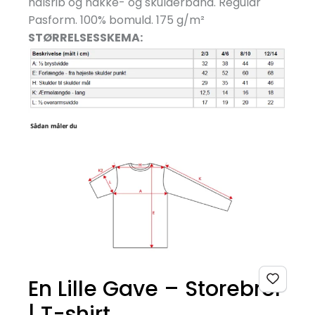
halsrib og nakke- og skulderbånd. Regular
Pasform. 100% bomuld. 175 g/
m²
STØRRELSESSKEMA:
En Lille Gave – Storebror
| T-shirt