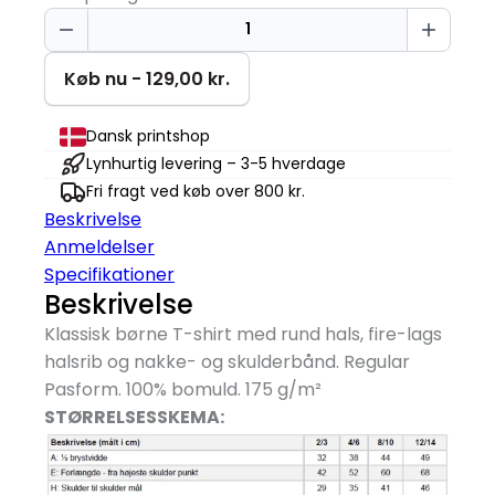
En
Lille
Gave
Køb nu - 129,00 kr.
-
Storebror
Dansk printshop
|
Lynhurtig levering – 3-5 hverdage
T-
Fri fragt ved køb over 800 kr.
shirt
Beskrivelse
antal
Anmeldelser
Specifikationer
Beskrivelse
Klassisk børne T-shirt med rund hals, fire-lags
halsrib og nakke- og skulderbånd. Regular
Pasform. 100% bomuld. 175 g/
m²
STØRRELSESSKEMA: