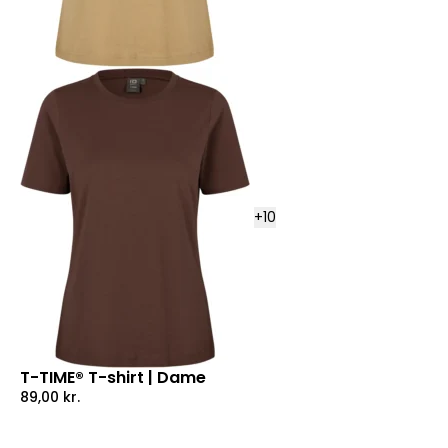
+
10
T-TIME® T-shirt | Dame
89,00
kr.