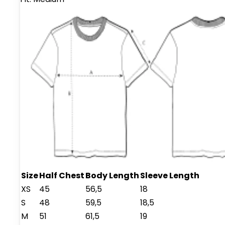
Size
Half Chest
Body Length
Sleeve Length
XS
45
56,5
18
S
48
59,5
18,5
M
51
61,5
19