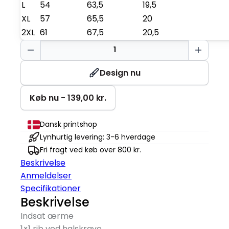
L
54
63,5
19,5
XL
57
65,5
20
2XL
61
67,5
20,5
Stella
Muser
antal
Design nu
Køb nu - 139,00 kr.
Dansk printshop
Lynhurtig levering: 3-6 hverdage
Fri fragt ved køb over 800 kr.
Beskrivelse
Anmeldelser
Specifikationer
Beskrivelse
Indsat ærme
1×1 rib ved halskrave