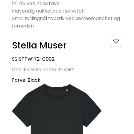
1×1 rib ved halskrave
Indvendig nakketape i selvstof
Smal tvillingnål topstik ved ærmemanchet og
forneden
Stella Muser
SS|STTW172-C002
Den ikoniske dame-t-shirt
Farve:
Black