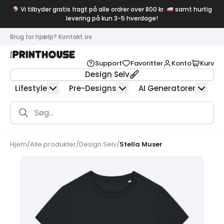
Vi tilbyder gratis fragt på alle ordrer over 800 kr.
samt hurtig
levering på kun 3-5 hverdage!
Brug for hjælp? Kontakt os
Support
Favoritter
Konto
Kurv
Design Selv
Lifestyle
Pre-Designs
AI Generatorer
Products
search
Hjem
/
Alle produkter
/
Design Selv
/
Stella Muser