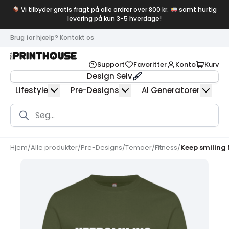
Vi tilbyder gratis fragt på alle ordrer over 800 kr.
samt hurtig
levering på kun 3-5 hverdage!
Brug for hjælp? Kontakt os
Support
Favoritter
Konto
Kurv
Design Selv
Lifestyle
Pre-Designs
AI Generatorer
Products
search
Hjem
/
Alle produkter
/
Pre-Designs
/
Temaer
/
Fitness
/
Keep smiling