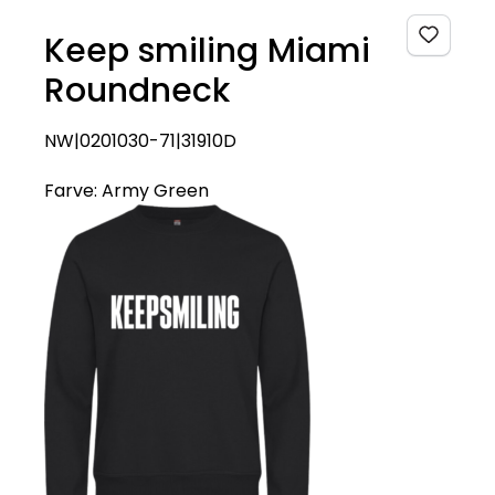
Keep smiling Miami
Roundneck
NW|0201030-71|31910D
Farve:
Army Green