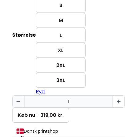
S
M
Størrelse
L
XL
2XL
3XL
Ryd
Ikke
mit
problem
Køb nu - 319,00 kr.
Changer
2.0
Dansk printshop