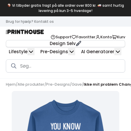
Vi tilbyder gratis fragt på alle ordrer over 800 kr.
samt hurtig
levering på kun 3-5 hverdage!
Brug for hjælp? Kontakt os
Support
Favoritter
Konto
Kurv
Design Selv
Lifestyle
Pre-Designs
AI Generatorer
Products
search
Hjem
/
Alle produkter
/
Pre-Designs
/
Gave
/
Ikke mit problem Chang