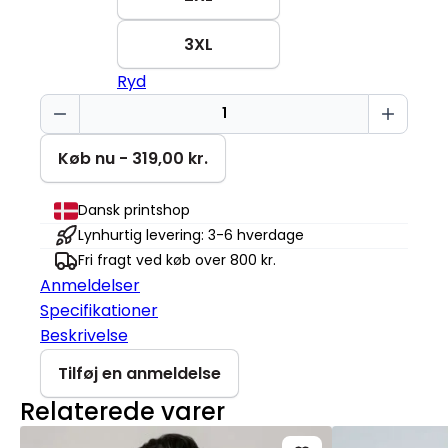
3XL
Ryd
Ikke
mit
problem
Køb nu - 319,00 kr.
Changer
2.0
Dansk printshop
antal
Lynhurtig levering: 3-6 hverdage
Fri fragt ved køb over 800 kr.
Anmeldelser
Specifikationer
Beskrivelse
Tilføj en anmeldelse
Relaterede varer