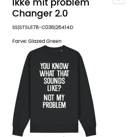
Ikke mit problem
Changer 2.0
SS|STSU178-C036|26414D
Farve:
Glazed Green