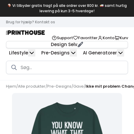
Vi tilbyder gratis fragt på alle ordrer over 800 kr.
samt hurtig
levering på kun 3-5 hverdage!
Brug for hjælp? Kontakt os
Support
Favoritter
Konto
Kurv
Design Selv
Lifestyle
Pre-Designs
AI Generatorer
Products
search
Hjem
/
Alle produkter
/
Pre-Designs
/
Gave
/
Ikke mit problem Chang