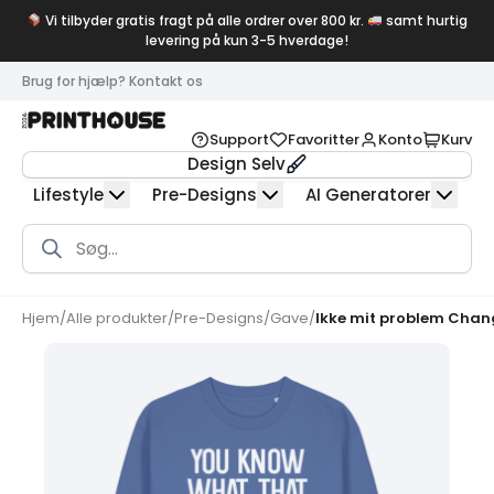
Vi tilbyder gratis fragt på alle ordrer over 800 kr.
samt hurtig
levering på kun 3-5 hverdage!
Brug for hjælp? Kontakt os
Support
Favoritter
Konto
Kurv
Design Selv
Lifestyle
Pre-Designs
AI Generatorer
Products
search
Hjem
/
Alle produkter
/
Pre-Designs
/
Gave
/
Ikke mit problem Chang