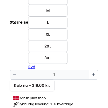
M
Størrelse
L
XL
2XL
3XL
Ryd
Ikke
mit
problem
Køb nu - 319,00 kr.
Changer
2.0
Dansk printshop
antal
Lynhurtig levering: 3-6 hverdage