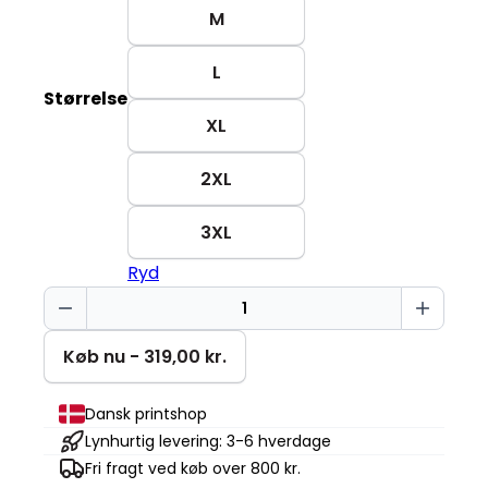
M
L
Størrelse
XL
2XL
3XL
Ryd
Ikke
mit
problem
Køb nu - 319,00 kr.
Changer
2.0
Dansk printshop
antal
Lynhurtig levering: 3-6 hverdage
Fri fragt ved køb over 800 kr.