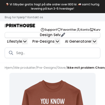
Vi tilbyder gratis fragt på alle ordrer over 800 kr.
samt hurtig
levering på kun 3-5 hverdage!
Brug for hjælp? Kontakt os
Support
Favoritter
Konto
Kurv
Design Selv
Lifestyle
Pre-Designs
AI Generatorer
Products
search
Hjem
/
Alle produkter
/
Pre-Designs
/
Gave
/
Ikke mit problem Chang