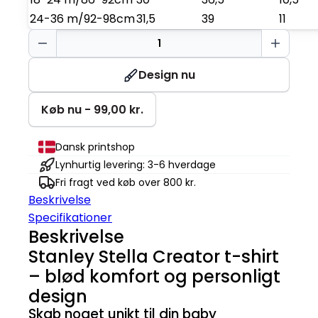
24-36 m/92-98cm
31,5
39
11
Baby
T-
Shirt
Design nu
antal
Køb nu - 99,00 kr.
Dansk printshop
Lynhurtig levering: 3-6 hverdage
Fri fragt ved køb over 800 kr.
Beskrivelse
Specifikationer
Beskrivelse
Stanley Stella Creator t-shirt
– blød komfort og personligt
design
Skab noget unikt til din baby