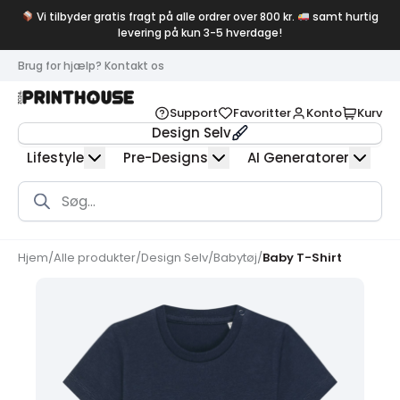
Vi tilbyder gratis fragt på alle ordrer over 800 kr.
samt hurtig
levering på kun 3-5 hverdage!
Brug for hjælp? Kontakt os
Support
Favoritter
Konto
Kurv
Design Selv
Lifestyle
Pre-Designs
AI Generatorer
Products
search
Hjem
/
Alle produkter
/
Design Selv
/
Babytøj
/
Baby T-Shirt