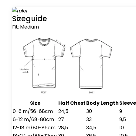
Sizeguide
Fit:
Medium
Size
Half Chest
Body Length
Sleeve
0-6 m/56-68cm
24,5
30
9
6-12 m/68-80cm
27
33
9,5
12-18 m/80-86cm
28,5
34,5
10
18-24 m/86-92cm
30
36,5
10,5