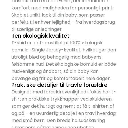
klassisk kortærmet t-shirt, der kombinerer
komfort med muligheden for personligt print.
Skab et unikt look til din baby, som passer
perfekt til enhver lejlighed – fra hverdagsbrug
til særlige anledninger.
Ren økologisk kvalitet
T-shirten er fremstillet af 100% økologisk
bomuld i Single Jersey-kvalitet, hvilket gør den
utroligt blød og behagelig mod babyens
følsomme hud. Det økologiske bomuld er både
hudvenligt og åndbart, så din baby kan
bevæge sig frit og komfortabelt hele dagen.
Praktiske detaljer til travle forældre
Designet med forældrevenlighed i fokus har t-
shirten praktiske trykknapper ved skulderen,
som gør det hurtigt og nemt at få t-shirten af
og på – en uvurderlig detalje i en travl hverdag
med små børn. Den brede halsudskæring
sikrer nem påklædning uden ubehag.