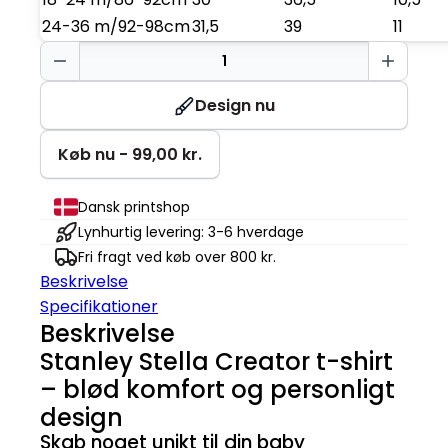
24-36 m/92-98cm
31,5
39
11
Baby
T-
Shirt
Design nu
antal
Køb nu - 99,00 kr.
Dansk printshop
Lynhurtig levering: 3-6 hverdage
Fri fragt ved køb over 800 kr.
Beskrivelse
Specifikationer
Beskrivelse
Stanley Stella Creator t-shirt
– blød komfort og personligt
design
Skab noget unikt til din baby