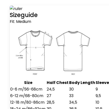
Sizeguide
Fit:
Medium
Size
Half Chest
Body Length
Sleeve
0-6 m/56-68cm
24,5
30
9
6-12 m/68-80cm
27
33
9,5
12-18 m/80-86cm
28,5
34,5
10
18-24 m/86-92cm
30
36,5
10,5