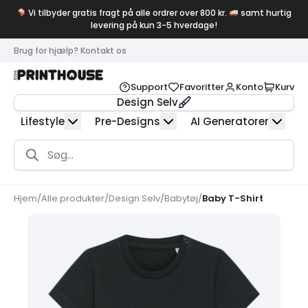
Vi tilbyder gratis fragt på alle ordrer over 800 kr.
samt hurtig
levering på kun 3-5 hverdage!
Brug for hjælp? Kontakt os
Support
Favoritter
Konto
Kurv
Design Selv
Lifestyle
Pre-Designs
AI Generatorer
Products
search
Hjem
/
Alle produkter
/
Design Selv
/
Babytøj
/
Baby T-Shirt