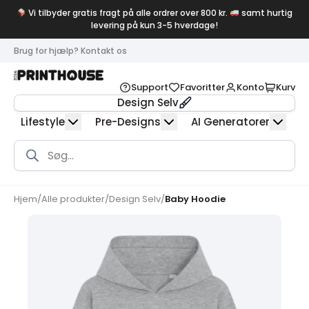
Vi tilbyder gratis fragt på alle ordrer over 800 kr.
samt hurtig
levering på kun 3-5 hverdage!
Brug for hjælp? Kontakt os
Support
Favoritter
Konto
Kurv
Design Selv
Lifestyle
Pre-Designs
AI Generatorer
Products
search
Hjem
/
Alle produkter
/
Design Selv
/
Baby Hoodie