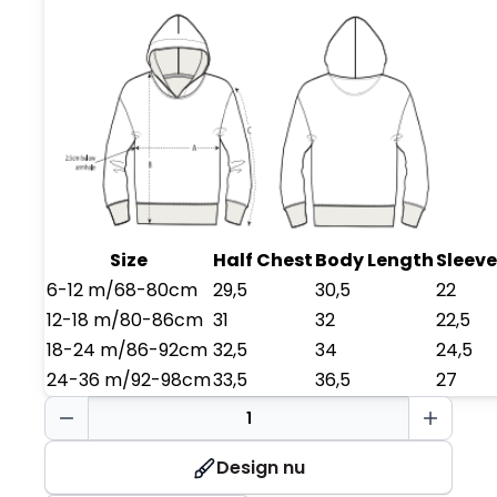
Size
Half Chest
Body Length
Sleeve
6-12 m/68-80cm
29,5
30,5
22
12-18 m/80-86cm
31
32
22,5
18-24 m/86-92cm
32,5
34
24,5
24-36 m/92-98cm
33,5
36,5
27
Baby
Hoodie
antal
Design nu