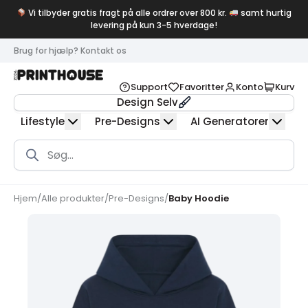
Vi tilbyder gratis fragt på alle ordrer over 800 kr.
samt hurtig
levering på kun 3-5 hverdage!
Brug for hjælp? Kontakt os
Support
Favoritter
Konto
Kurv
Design Selv
Lifestyle
Pre-Designs
AI Generatorer
Products
search
Hjem
/
Alle produkter
/
Pre-Designs
/
Baby Hoodie