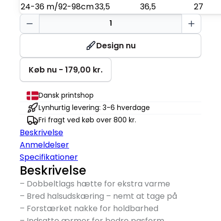
24-36 m/92-98cm
33,5
36,5
27
Baby
Hoodie
antal
Design nu
Køb nu - 179,00 kr.
Dansk printshop
Lynhurtig levering: 3-6 hverdage
Fri fragt ved køb over 800 kr.
Beskrivelse
Anmeldelser
Specifikationer
Beskrivelse
– Dobbeltlags hætte for ekstra varme
– Bred halsudskæring – nemt at tage på
– Forstærket nakke for holdbarhed
– Indsatte ærmer for bedre pasform