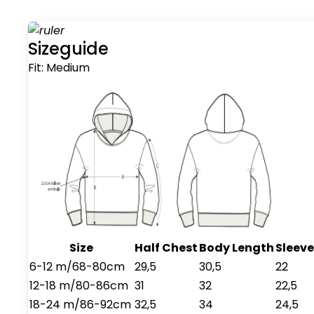
Sizeguide
Fit:
Medium
Size
Half Chest
Body Length
Sleeve
6-12 m/68-80cm
29,5
30,5
22
12-18 m/80-86cm
31
32
22,5
18-24 m/86-92cm
32,5
34
24,5