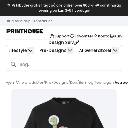
Vi tilbyder gratis fragt på alle ordrer over 800 kr.
samt hurtig
levering på kun 3-5 hverdage!
Brug for hjælp? Kontakt os
Support
Favoritter
Konto
Kurv
Design Selv
Lifestyle
Pre-Designs
AI Generatorer
Products
search
Hjem
/
Alle produkter
/
Pre-Designs
/
Køn
/
Børn og Teenager
/
Astros