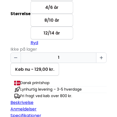
4/6 år
Størrelse
8/10 år
12/14 år
Ryd
Ikke på lager
Astrosaur
T-
shirt
Køb nu - 129,00 kr.
|
Børn
Dansk printshop
antal
Lynhurtig levering – 3-5 hverdage
Fri fragt ved køb over 800 kr.
Beskrivelse
Anmeldelser
Specifikationer