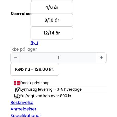
4/6 år
Størrelse
8/10 år
12/14 år
Ryd
Ikke på lager
Astrosaur
T-
shirt
Køb nu - 129,00 kr.
|
Børn
Dansk printshop
antal
Lynhurtig levering – 3-5 hverdage
Fri fragt ved køb over 800 kr.
Beskrivelse
Anmeldelser
Specifikationer