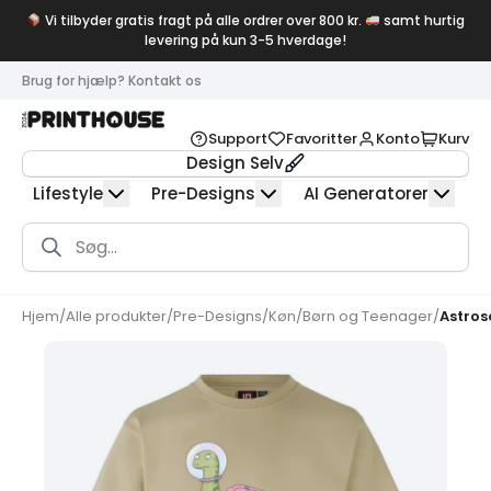
Vi tilbyder gratis fragt på alle ordrer over 800 kr.
samt hurtig
levering på kun 3-5 hverdage!
Brug for hjælp? Kontakt os
Support
Favoritter
Konto
Kurv
Design Selv
Lifestyle
Pre-Designs
AI Generatorer
Products
search
Hjem
/
Alle produkter
/
Pre-Designs
/
Køn
/
Børn og Teenager
/
Astros